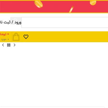
ورود / ثبت نا
0
توما
0
مورد