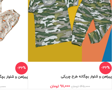
-32%
-32%
پیراهن و شلوار بچگانه طرح چریکی
پیراهن و شلوار بچ
98,000
تومان
145,000
تومان
0,000