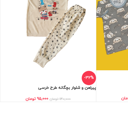
-32%
پیراهن و شلوار بچگانه طرح خرسی
مان
95,000
تومان
140,000
تومان