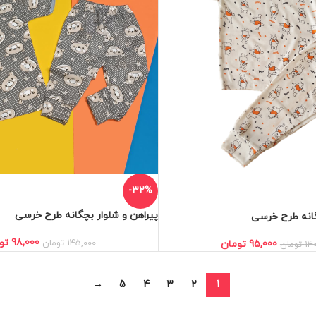
-32%
پیراهن و شلوار بچگانه طرح خرسی
گانه طرح خرسی
98,000
تو
145,000
تومان
95,000
تومان
14
تومان
→
5
4
3
2
1