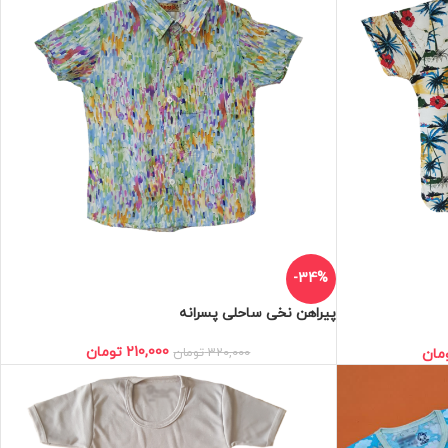
-34%
پیراهن نخی ساحلی پسرانه
210,000
تومان
320,000
تومان
مان