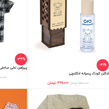
-34%
-41%
پیراهن نخی ساحلی 
ادکلن کودک پسرانه ادکلنچی
0,000
499,000
تومان
850,000
تومان