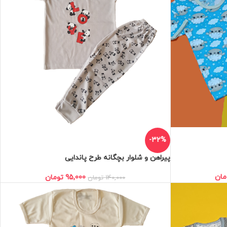
-32%
پیراهن و شلوار بچگانه طرح پاندایی
مان
95,000
تومان
140,000
تومان