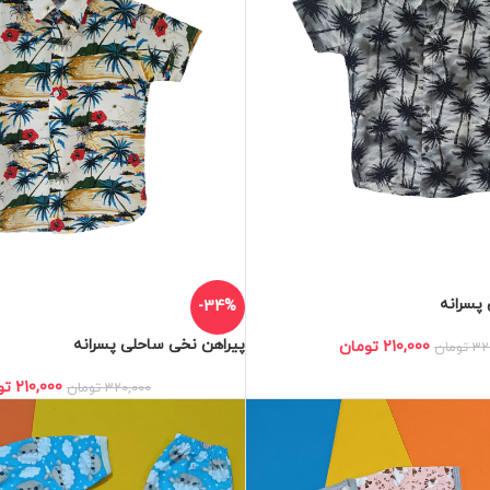
پسرانه
-34%
پیراهن نخی ساحلی پسرانه
210,000
تومان
32
تومان
210,000
تو
320,000
تومان