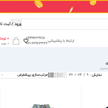
ورود / ثبت نا
09999229718
0
توما
ارتباط با پشتیبانی:
021-66973329
0
مورد
ی
نمایش
9
24
36