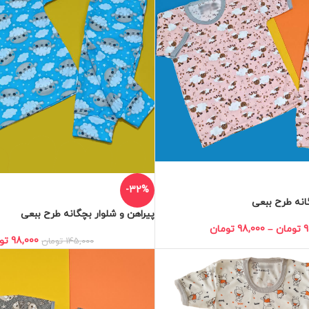
-32%
انه طرح ببعی
پیراهن و شلوار بچگانه طرح ببعی
9
تومان
–
98,000
تومان
98,000
تو
145,000
تومان