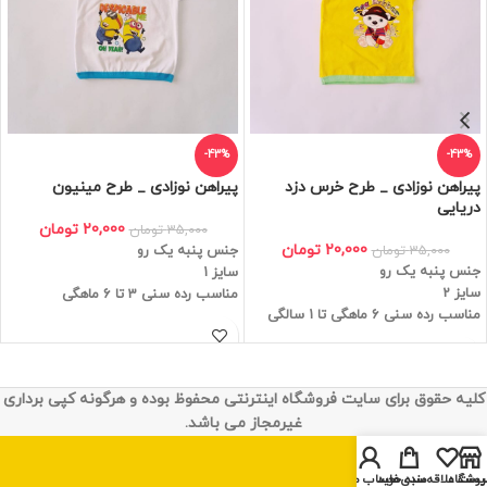
-43%
-43%
پیراهن نوزادی _ طرح خرس دزد
پیراهن نوزادی _ طرح مینیون
دریایی
20,000
تومان
35,000
تومان
20,000
تومان
35,000
تومان
جنس پنبه یک رو
جنس پنبه یک رو
سایز 1
سایز 2
مناسب رده سنی 3 تا 6 ماهگی
مناسب رده سنی 6 ماهگی تا 1 سالگی
کلیه حقوق برای سایت فروشگاه اینترنتی محفوظ بوده و هرگونه کپی برداری
غیرمجاز می باشد.
روشگاه
یست علاقه‌مندی‌ها
سبد خرید
حساب من