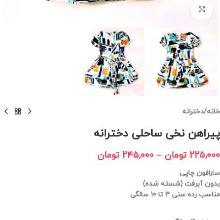
برای بزرگنمایی کلیک کنید
خانه
/
دخترانه
پیراهن نخی ساحلی دخترانه
225,000
تومان
–
245,000
تومان
سارافون چاپی
بدون آبرفت (شسته شده)
مناسب رده سنی 3 تا 10 سالگی