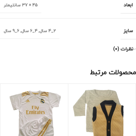
ابعاد
45 × 37 سانتیمتر
سایز
2_4 سال
,
4_6 سال
,
6_9 سال
نظرات (0)
محصولات مرتبط