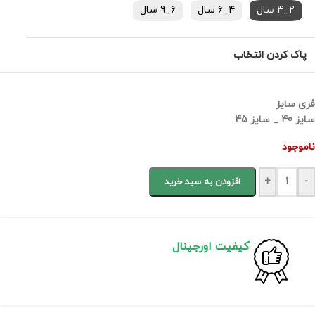
2_4 سال
4_6 سال
6_9 سال
پاک کردن انتخاب
فری سایز
سایز 40 _ سایز 45
ناموجود
+
-
افزودن به سبد خرید
کیفیت اورجینال