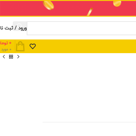
ورود / ثبت نا
0
توما
0
مورد