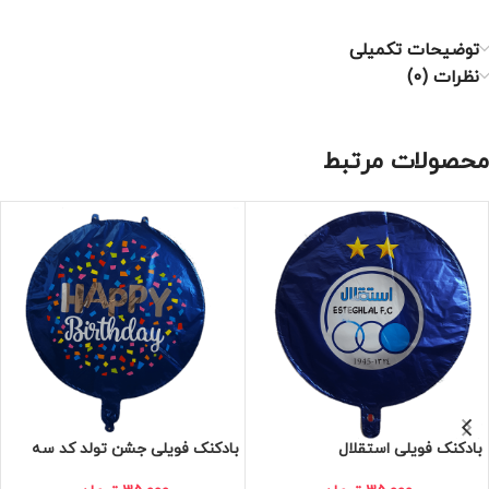
توضیحات تکمیلی
نظرات (0)
محصولات مرتبط
بادکنک فویلی استقلال
بادکنک فویلی جشن تولد کد سه