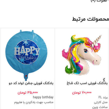
نظرات (0)
محصولات مرتبط
بادکنک فویلی اسب تک شاخ
بادکنک فویلی جشن تولد کد دو
70,000
تومان
35,000
تومان
برند FL
happy birthday
مدل کارتی
مناسب جهت بادکردن با هلیوم
ساخت چین