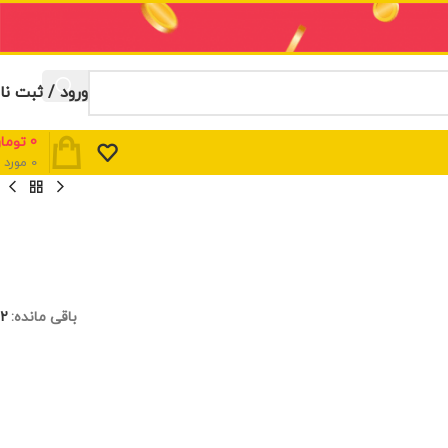
ورود / ثبت نا
0
توما
0
مورد
باقی مانده:
2