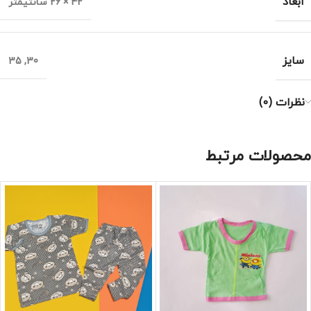
ابعاد
42 × 26 سانتیمتر
سایز
35
,
30
نظرات (0)
محصولات مرتبط