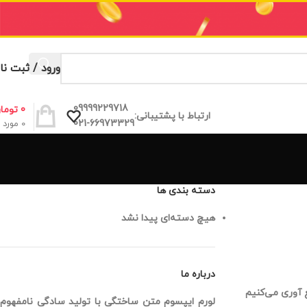
ورود / ثبت نا
09999229718
0
توما
ارتباط با پشتیبانی:
021-66973329
0
مورد
دسته بندی ها
هیچ دسته‌ای پیدا نشد
درباره ما
ع آوری می‌کنیم
لورم ایپسوم متن ساختگی با تولید سادگی نامفهوم