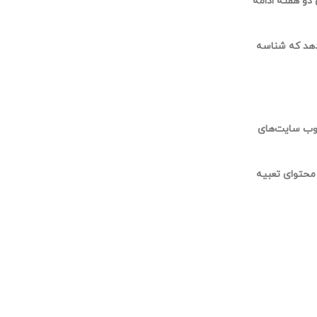
 شما انتخاب کنید ” به یاد داشته باشید من Me”، ورود شما برای دو هفته ادامه
دهد که شناسه
 وب سایت‌های
 محتوای تعبیه