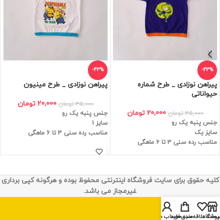
-43%
-43%
پیراهن نوزادی _ طرح شماره
پیراهن نوزادی _ طرح مینیون
حیواناتی
20,000
تومان
35,000
تومان
20,000
تومان
35,000
تومان
جنس پنبه یک رو
جنس پنبه یک رو
سایز 1
سایز یک
مناسب رده سنی 3 تا 6 ماهگی
مناسب رده سنی 3 تا 6 ماهگی
کلیه حقوق برای سایت فروشگاه اینترنتی محفوظ بوده و هرگونه کپی برداری
غیرمجاز می باشد.
روشگاه
یست علاقه‌مندی‌ها
سبد خرید
حساب من