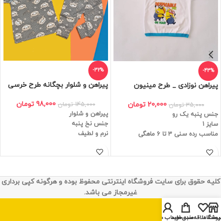
-32%
-43%
پیراهن و شلوار بچگانه طرح خرسی
پیراهن نوزادی _ طرح مینیون
98,000
تومان
145,000
تومان
20,000
تومان
35,000
تومان
پیراهن و شلوار
جنس پنبه یک رو
جنس نخ پنبه
سایز 1
نرم و لطیف
مناسب رده سنی 3 تا 6 ماهگی
کلیه حقوق برای سایت فروشگاه اینترنتی محفوظ بوده و هرگونه کپی برداری
غیرمجاز می باشد.
روشگاه
یست علاقه‌مندی‌ها
سبد خرید
حساب من