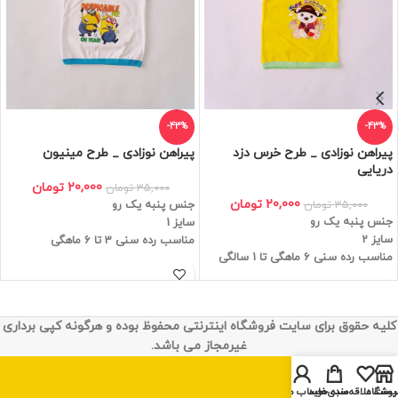
-43%
-43%
پیراهن نوزادی _ طرح خرس دزد
پیراهن نوزادی _ طرح مینیون
دریایی
20,000
تومان
35,000
تومان
20,000
تومان
35,000
تومان
جنس پنبه یک رو
جنس پنبه یک رو
سایز 1
سایز 2
مناسب رده سنی 3 تا 6 ماهگی
مناسب رده سنی 6 ماهگی تا 1 سالگی
کلیه حقوق برای سایت فروشگاه اینترنتی محفوظ بوده و هرگونه کپی برداری
غیرمجاز می باشد.
روشگاه
یست علاقه‌مندی‌ها
سبد خرید
حساب من