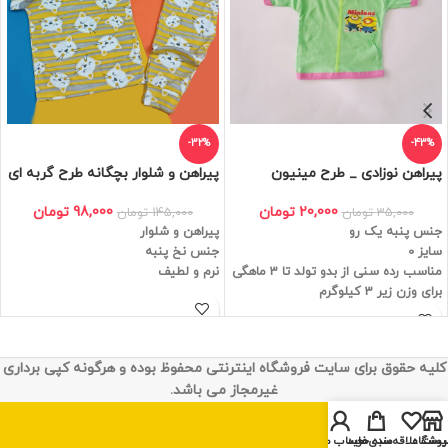
-32%
-43%
پیراهن نوزادی _ طرح مینیون
پیراهن و شلوار بچگانه طرح گربه ای
20,000
تومان
98,000
تومان
35,000
تومان
145,000
تومان
جنس پنبه یک رو
پیراهن و شلوار
سایز 0
جنس نخ پنبه
مناسب رده سنی از بدو تولد تا 3 ماهگی
نرم و لطیف
برای وزن زیر 3 کیلوگرم
کلیه حقوق برای سایت فروشگاه اینترنتی محفوظ بوده و هرگونه کپی برداری
غیرمجاز می باشد.
روشگاه
یست علاقه‌مندی‌ها
سبد خرید
حساب من