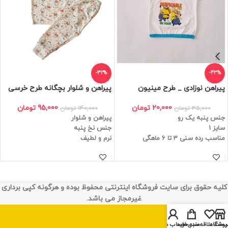
-32%
-43%
پیراهن نوزادی _ طرح مینیون
پیراهن و شلوار بچگانه طرح خرسی
20,000
تومان
95,000
تومان
35,000
تومان
140,000
تومان
جنس پنبه یک رو
پیراهن و شلوار
سایز 1
جنس نخ پنبه
مناسب رده سنی 3 تا 6 ماهگی
نرم و لطیف
کلیه حقوق برای سایت فروشگاه اینترنتی محفوظ بوده و هرگونه کپی برداری
غیرمجاز می باشد.
روشگاه
یست علاقه‌مندی‌ها
سبد خرید
حساب من