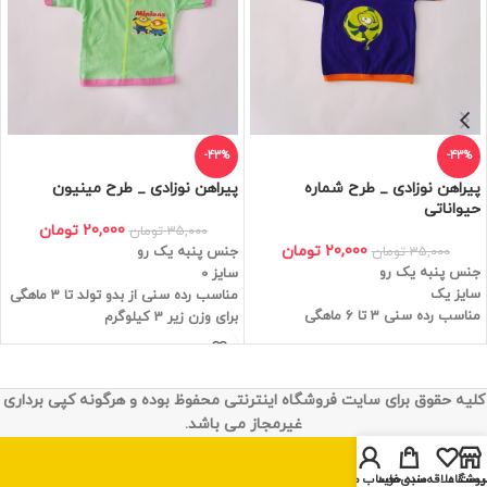
-43%
-43%
پیراهن نوزادی _ طرح شماره
پیراهن نوزادی _ طرح مینیون
حیواناتی
20,000
تومان
35,000
تومان
20,000
تومان
35,000
تومان
جنس پنبه یک رو
جنس پنبه یک رو
سایز 0
سایز یک
مناسب رده سنی از بدو تولد تا 3 ماهگی
مناسب رده سنی 3 تا 6 ماهگی
برای وزن زیر 3 کیلوگرم
کلیه حقوق برای سایت فروشگاه اینترنتی محفوظ بوده و هرگونه کپی برداری
غیرمجاز می باشد.
روشگاه
یست علاقه‌مندی‌ها
سبد خرید
حساب من