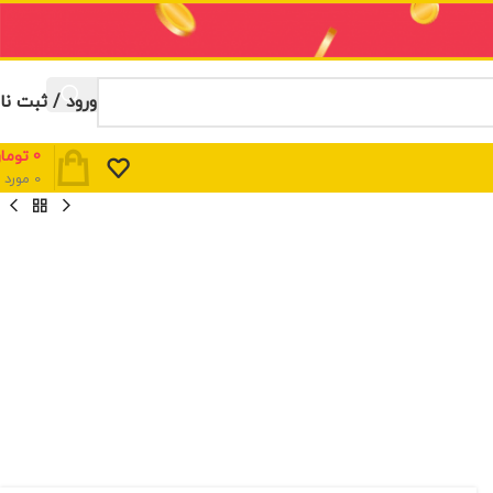
ورود / ثبت نا
0
توما
0
مورد