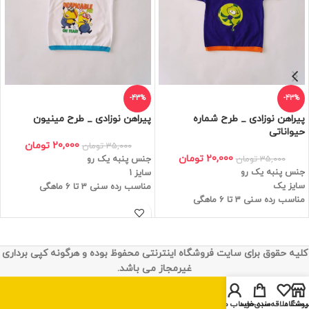
-43%
-43%
پیراهن نوزادی _ طرح شماره
پیراهن نوزادی _ طرح مینیون
حیواناتی
20,000
تومان
35,000
تومان
20,000
تومان
35,000
تومان
جنس پنبه یک رو
جنس پنبه یک رو
سایز 1
سایز یک
مناسب رده سنی 3 تا 6 ماهگی
مناسب رده سنی 3 تا 6 ماهگی
کلیه حقوق برای سایت فروشگاه اینترنتی محفوظ بوده و هرگونه کپی برداری
غیرمجاز می باشد.
روشگاه
یست علاقه‌مندی‌ها
سبد خرید
حساب من