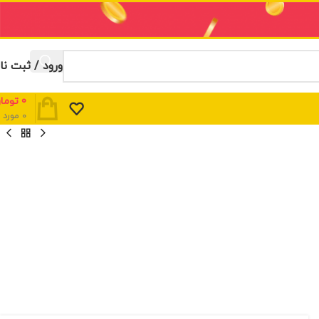
ورود / ثبت نا
0
توما
0
مورد