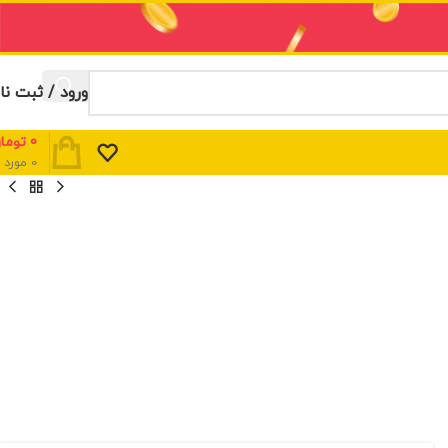
ورود / ثبت نا
0
توما
0
مورد