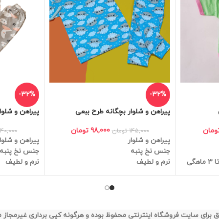
-32%
-32%
پیراهن و شلوار بچگانه طرح ببعی
پیراهن و شلوار
98,000
تومان
ومان
145,000
تومان
140,000
پیراهن و شلوار
پیراهن و شلوا
جنس نخ پنبه
جنس نخ پنبه
نرم و لطیف
گی
نرم و لطیف
 برای سایت فروشگاه اینترنتی محفوظ بوده و هرگونه کپی برداری غیرمجاز 