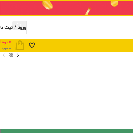
ورود / ثبت نا
0
توما
0
مورد