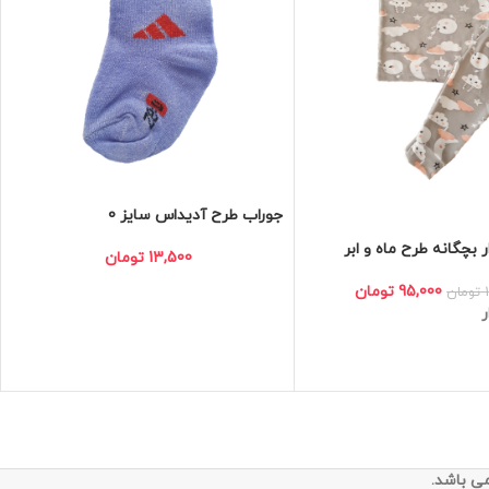
جوراب طرح آدیداس سایز 0
 بچگانه طرح ماه و ابر
13,500
تومان
95,000
تومان
تومان
ر
می باشد.