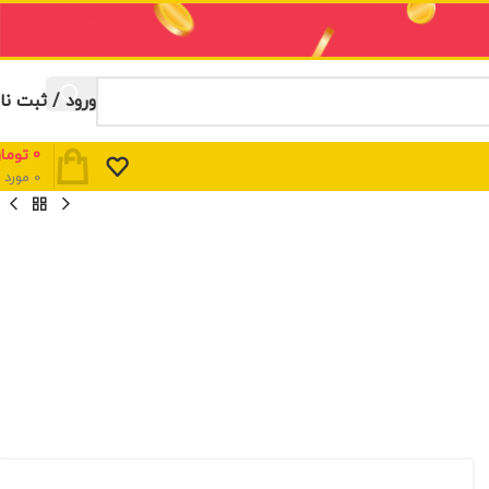
ورود / ثبت نا
0
توما
0
مورد