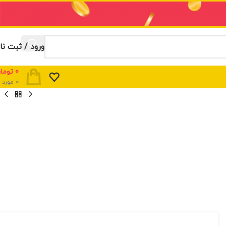
ورود / ثبت نا
0
توما
0
مورد