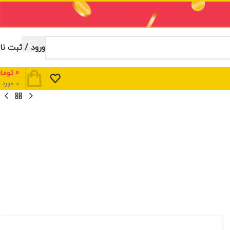
ورود / ثبت نا
0
توما
0
مورد